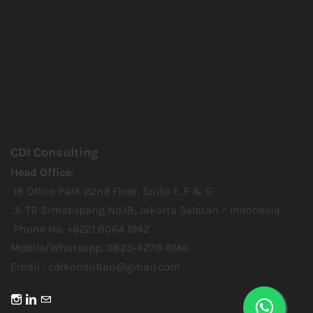
CDI Consulting
Head Office:
18 Office Park 22nd Floor, Suite E, F & G
Jl. TB Simatupang No.18, Jakarta Selatan – Indonesia
Phone No. +6221 8064 1942
Mobile/Whatsapp. 0823-4279-8146
Email :
cdikonsultan@gmail.com