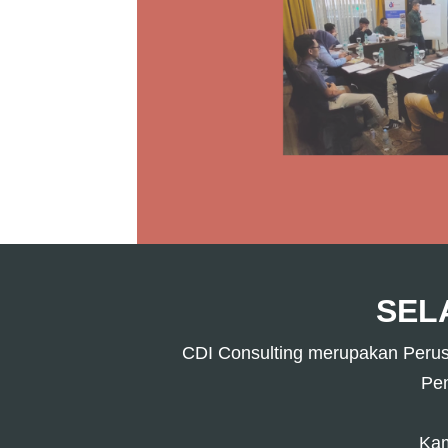
SELA
CDI Consulting merupakan Perusah
Pen
​Ka